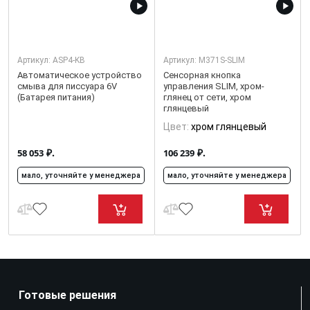
Артикул:
ASP4-KB
Артикул:
M371S-SLIM
Автоматическое устройство
Сенсорная кнопка
смыва для писсуара 6V
управления SLIM, хром-
(Батарея питания)
глянец от сети, хром
глянцевый
Цвет:
хром глянцевый
₽.
₽.
58 053
106 239
мало, уточняйте у менеджера
мало, уточняйте у менеджера
Готовые решения