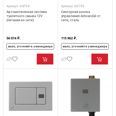
Артикул:
ASP3-K
Артикул:
M279S
Автоматическая система
Cенсорная кнопка
туалетного смыва 12V
управления Аntivandal от
(питания из сети)
сети, сталь
₽.
₽.
56 074
115 962
мало, уточняйте у менеджера
мало, уточняйте у менеджера