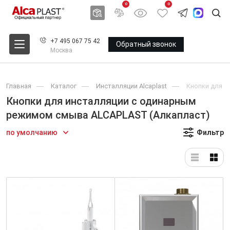
0
0
+7 495 067 75 42
Обратный звонок
Москва
Главная
Каталог
Инсталляции Alcaplast
Кнопки для и
Кнопки для инсталляции с одинарным
режимом смыва ALCAPLAST (Алкапласт)
по умолчанию
Фильтр