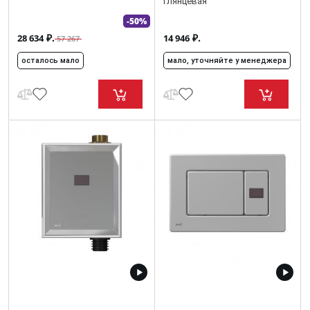
глянцевая
-50%
₽.
₽.
28 634
14 946
57 267
осталось мало
мало, уточняйте у менеджера