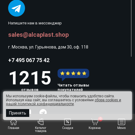
Напишите нам в мессенджер
sales@alcaplast.shop
г. Москва, ул. Гурьянова, дом 30, оф. 118
+7 495 067 75 42
1215
Читать отзывы
отзывов
покупателей
Мы используем cookie-файлы, чтобы повысить удобство сайта.
Используя наш сайт, вы соглашаетесь с условиями
сбора cookies и
Мы в социальных сетях
нашей политикой конфиденциальности
.
Принять
0
Принимаем к оплате
Главная
Каталог
Скидки
Корзина
Меню
товаров