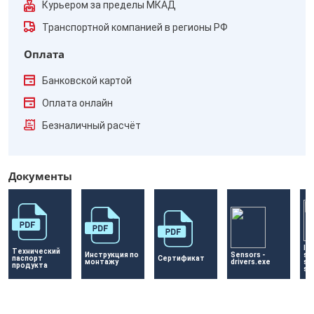
Курьером за пределы МКАД
Транспортной компанией в регионы РФ
Оплата
Банковской картой
Оплата онлайн
Безналичный расчёт
Документы
IRC
Технический 
Инструкция по 
Sensors - 
so
паспорт 
Сертификат 
монтажу
drivers.exe
se
продукта
se