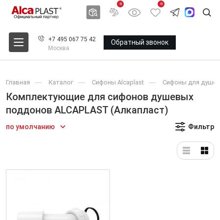
0
0
+7 495 067 75 42
Обратный звонок
Москва
Главная
Каталог
Сифоны Alcaplast
Сифоны для душев
Комплектующие для сифонов душевых
поддонов ALCAPLAST (Алкапласт)
по умолчанию
Фильтр