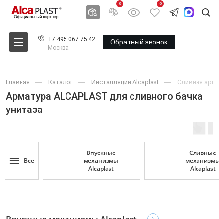
0
0
+7 495 067 75 42
Обратный звонок
Москва
Главная
Каталог
Инсталляции Alcaplast
Сливная арма
Арматура ALCAPLAST для сливного бачка
унитаза
Впускные
Сливные
Все
механизмы
механизм
Alcaplast
Alcaplast
Впускные механизмы Alcaplast