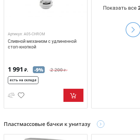
Показать все
Артикул:
A05-CHROM
Сливной механизм с удлиненной
стоп-кнопкой
1 991
-9%
2 200
₽.
₽.
есть на складе
Пластмассовые бачки к унитазу