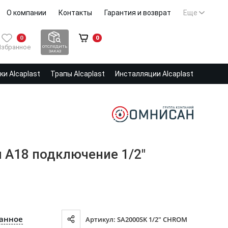
О компании
Контакты
Гарантия и возврат
Еще
0
0
Избранное
ОТСЛЕДИТЬ
ЗАКАЗ
и Alcaplast
Трапы Alcaplast
Инсталляции Alcaplast
м А18 подключение 1/2"
ранное
Артикул: SA2000SK 1/2" CHROM