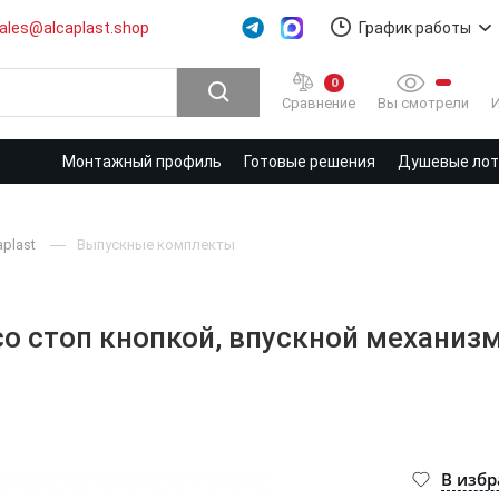
ales@alcaplast.shop
График работы
0
Вы смотрели
Сравнение
Монтажный профиль
Готовые решения
Душевые лотк
aplast
Выпускные комплекты
со стоп кнопкой, впускной механиз
В изб