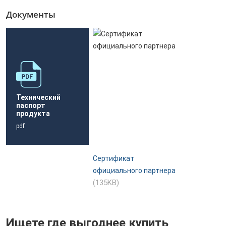
Документы
Технический
паспорт
продукта
pdf
Сертификат
официального партнера
(135KB)
Ищете где выгоднее купить