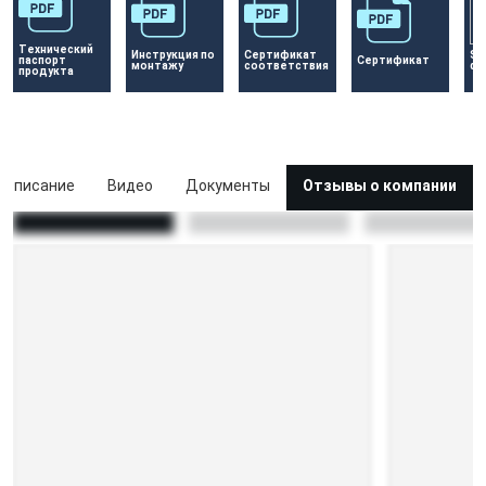
Технический 
Инструкция по 
Сертификат 
Se
паспорт 
Сертификат 
монтажу
соответствия
dr
продукта
Описание
Видео
Документы
Отзывы о компании