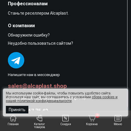
Профессионалам
Станьте реселлером Alcaplast.
О компании
Обнаружили ошибку?
Неудобно пользоваться сайтом?
Напишите нам в мессенджер
sales@alcaplast.shop
Мы используем cookie-файлы, чтобы повысить удобство сайта.
Используя наш сайт, вы соглашаетесь с условиями
сбора cookies и
г. Москва, ул. Гурьянова, дом 30, оф. 118
нашей политикой конфиденциальности
.
Принять
+7 495 067 75 42
0
1215
Главная
Каталог
Скидки
Корзина
Меню
товаров