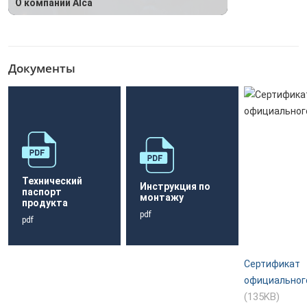
О компании Alca
Документы
Технический
Инструкция по
паспорт
монтажу
продукта
pdf
pdf
Сертификат
официальног
(135KB)