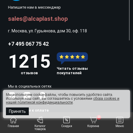
Напишите нам в мессенджер
sales@alcaplast.shop
г. Москва, ул. Гурьянова, дом 30, оф. 118
+7 495 067 75 42
1215
Читать отзывы
отзывов
покупателей
Мы в социальных сетях
Мы используем cookie-файлы, чтобы повысить удобство сайта.
Используя наш сайт, вы соглашаетесь с условиями
сбора cookies и
нашей политикой конфиденциальности
.
Принимаем к оплате
Принять
0
Главная
Каталог
Скидки
Корзина
Меню
товаров