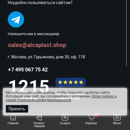
Неудобно пользоваться сайтом?
Напишите нам в мессенджер
sales@alcaplast.shop
г. Москва, ул. Гурьянова, дом 30, оф. 118
+7 495 067 75 42
1215
Мы используем cookie-файлы, чтобы повысить удобство сайта.
Читать отзывы
Используя наш сайт, вы соглашаетесь с условиями
сбора cookies и
отзывов
покупателей
нашей политикой конфиденциальности
.
Принять
Мы в социальных сетях
0
Главная
Каталог
Скидки
Корзина
Меню
товаров