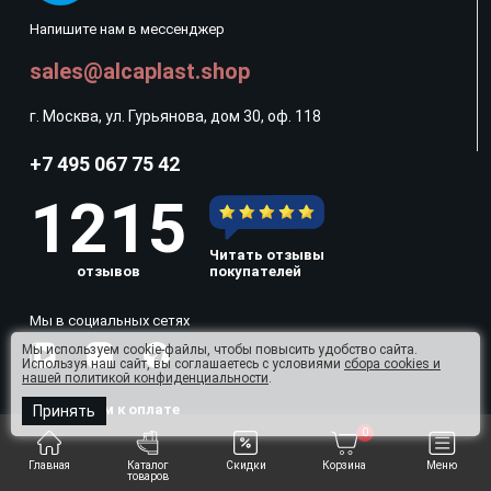
Напишите нам в мессенджер
sales@alcaplast.shop
г. Москва, ул. Гурьянова, дом 30, оф. 118
+7 495 067 75 42
1215
Читать отзывы
отзывов
покупателей
Мы в социальных сетях
Мы используем cookie-файлы, чтобы повысить удобство сайта.
Используя наш сайт, вы соглашаетесь с условиями
сбора cookies и
нашей политикой конфиденциальности
.
Принимаем к оплате
Принять
0
Главная
Каталог
Скидки
Корзина
Меню
товаров