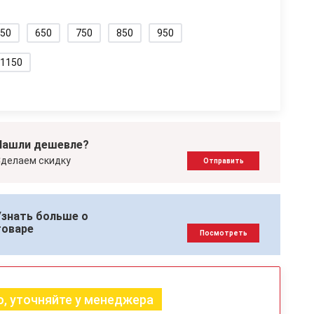
50
650
750
850
950
1150
Нашли дешевле?
делаем скидку
Отправить
Узнать больше о
товаре
Посмотреть
, уточняйте у менеджера