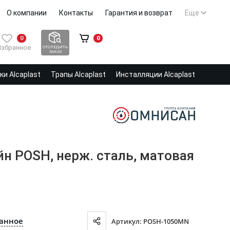
О компании
Контакты
Гарантия и возврат
Еще
0
0
Избранное
ОТСЛЕДИТЬ
ЗАКАЗ
и Alcaplast
Трапы Alcaplast
Инсталляции Alcaplast
н POSH, нерж. сталь, матовая
ранное
Артикул: POSH-1050MN