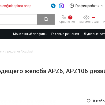
ales@alcaplast.shop
График работы
0
Вы смотрели
Сравнение
Монтажный профиль
Готовые решения
Душевые лотк
ли и решетки Alcaplast
одящего желоба APZ6, APZ106 дизай
В изб