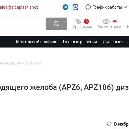
ales@alcaplast.shop
График работы
0
Вы смотрели
Сравнение
Монтажный профиль
Готовые решения
Душевые лотк
ли и решетки Alcaplast
одящего желоба (APZ6, APZ106) диз
В изб