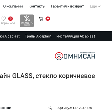
О компании
Контакты
Гарантия и возврат
Еще
0
0
Избранное
ОТСЛЕДИТЬ
ЗАКАЗ
и Alcaplast
Трапы Alcaplast
Инсталляции Alcaplast
айн GLASS, стекло коричневое
ранное
Артикул: GL1203-1150