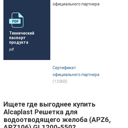
Технический
паспорт
продукта
pdf
Сертификат
официального партнера
(135KB)
Ищете где выгоднее купить
Alcaplast Решетка для
водоотводящего желоба (APZ6,
APZ106) GL1200-550?