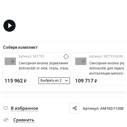
Собери комплект
Артикул: M279S
Артикул: M279S-SLIM
Cенсорная кнопка управления
Сенсорная кнопка упр
Аntivandal от сети, сталь, сталь
Antivandal для скрыты
инсталляции металл от 
сталь, сталь
115 962
109 717
Выбрать из 2
₽
₽
В избранное
Артикул: AM102/1120E
Сравнить