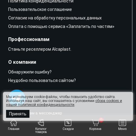
Политика конфиденциальности
Пользовательское соглашение
Согласие на обработку персональных данных
Оплата с помощью сервиса «Заплатить по частям»
Профессионалам
Станьте реселлером Alcaplast.
О компании
Обнаружили ошибку?
Неудобно пользоваться сайтом?
Мы используем cookie-файлы, чтобы повысить удобство сайта.
Используя наш сайт, вы соглашаетесь с условиями
сбора cookies и
нашей политикой конфиденциальности
.
Напишите нам в мессенджер
Принять
0
sales@alcaplast.shop
Главная
Каталог
Скидки
Корзина
Меню
товаров