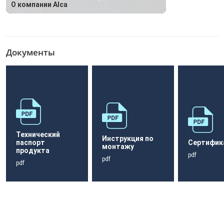
О компании Alca
Документы
Технический
Инструкция по
паспорт
Сертифик
монтажу
продукта
pdf
pdf
pdf