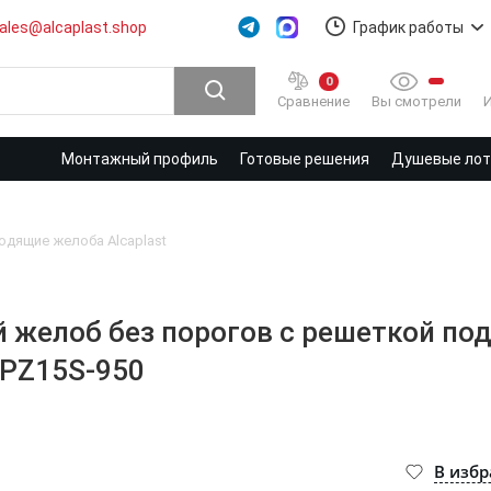
ales@alcaplast.shop
График работы
0
Вы смотрели
Сравнение
Монтажный профиль
Готовые решения
Душевые лотк
дящие желоба Alcaplast
 желоб без порогов с решеткой под
APZ15S-950
В изб