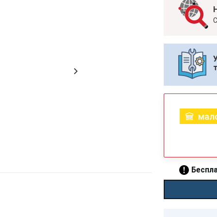
С
мало
Беспла