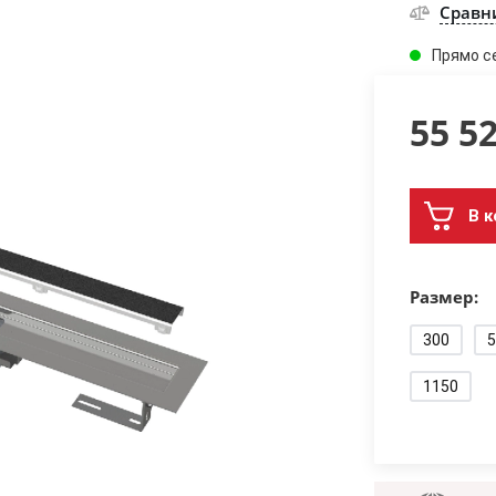
Сравн
Прямо с
55 5
В к
Размер:
300
5
1150