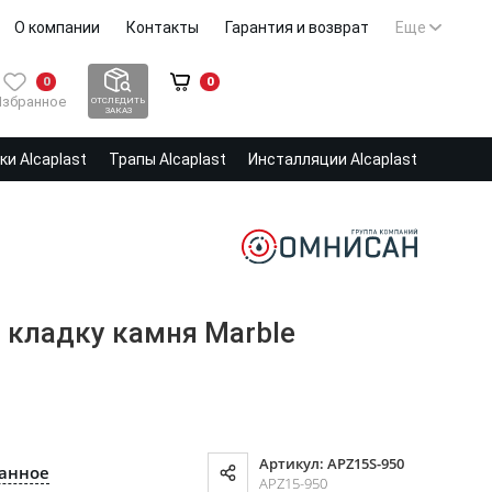
О компании
Контакты
Гарантия и возврат
Еще
0
0
Избранное
ОТСЛЕДИТЬ
ЗАКАЗ
и Alcaplast
Трапы Alcaplast
Инсталляции Alcaplast
 кладку камня Marble
Артикул: APZ15S-950
ранное
APZ15-950