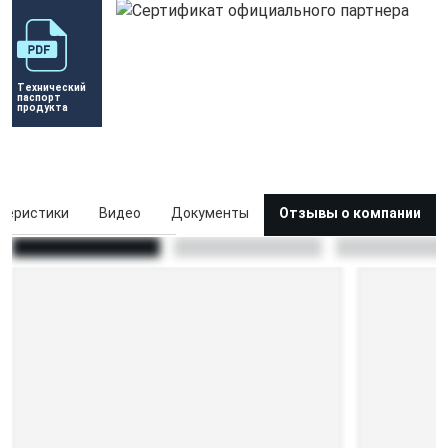
Технический 
паспорт 
продукта
теристики
Видео
Документы
Отзывы о компании