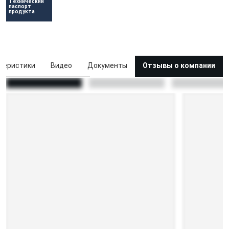
Технический 
паспорт 
продукта
теристики
Видео
Документы
Отзывы о компании