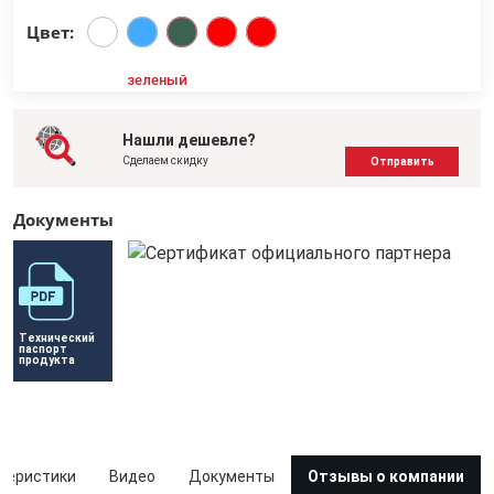
Цвет:
зеленый
Нашли дешевле?
Сделаем скидку
Отправить
Документы
Технический 
паспорт 
продукта
теристики
Видео
Документы
Отзывы о компании