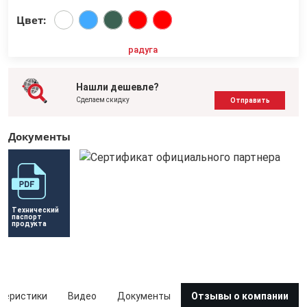
Цвет:
радуга
Нашли дешевле?
Сделаем скидку
Отправить
Документы
Технический 
паспорт 
продукта
теристики
Видео
Документы
Отзывы о компании