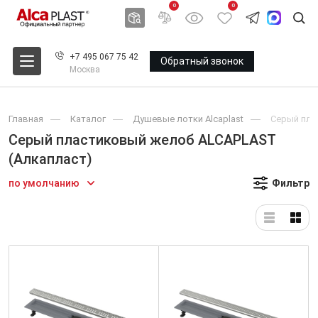
0
0
+7 495 067 75 42
Обратный звонок
Москва
Главная
Каталог
Душевые лотки Alcaplast
Серый пла
Серый пластиковый желоб ALCAPLAST
(Алкапласт)
по умолчанию
Фильтр