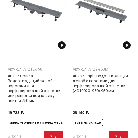
Артикул:
APZ12-750
Артикул:
APZ9-950M
APZ12 Optima
APZ9 Simple Водоотводящий
Водоотводящий желоб с
желоб с порогами для
порогами для
перфорированной решетки
перфорированной решетки
(AG100201950) 950 мм
или решетки под кладку
плитки 750 мм
₽.
₽.
19 728
23 140
мало, уточняйте у менеджера
есть на складе