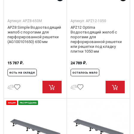
Артикул:
APZ8-650M
Артикул:
APZ12-1050
APZ8 Simple Водоотводящий
APZ12 Optima
желоб с порогами для
Водоотводящий желоб с
перфорированной решетки
порогами для
(AG100101650) 650 мм
перфорированной решетки
или решетки под кладку
плитки 1050 мм
₽.
₽.
15 787
24 789
есть на складе
осталось мало
АКЦИЯ
РАСПРОДАЖА