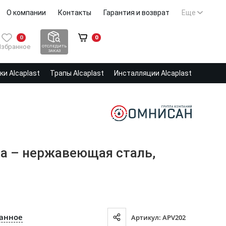
О компании
Контакты
Гарантия и возврат
Еще
0
0
Избранное
ОТСЛЕДИТЬ
ЗАКАЗ
и Alcaplast
Трапы Alcaplast
Инсталляции Alcaplast
тка – нержавеющая сталь,
ранное
Артикул: APV202