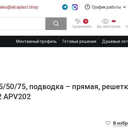
ales@alcaplast.shop
График работы
0
Вы смотрели
Сравнение
Монтажный профиль
Готовые решения
Душевые лотк
05/50/75, подводка – прямая, реше
2 APV202
В изб