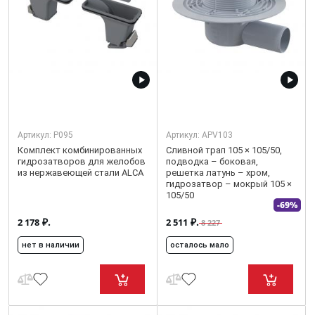
Артикул:
P095
Артикул:
APV103
Комплект комбинированных
Сливной трап 105 × 105/50,
гидрозатворов для желобов
подводка – боковая,
из нержавеющей стали ALCA
решетка латунь – хром,
гидрозатвор – мокрый 105 ×
105/50
-69%
₽.
₽.
2 178
2 511
8 227
нет в наличии
осталось мало