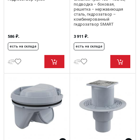
подводка – боковая,
решетка – нержавеющая
сталь, гидрозатвор –
комбинированный
гидрозатвор SMART
₽.
₽.
586
3 911
есть на складе
есть на складе