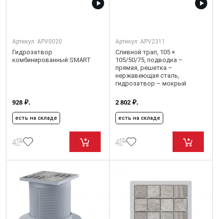
Артикул:
APV0020
Артикул:
APV2311
Гидрозатвор
Сливной трап, 105 ×
комбинированный SMART
105/50/75, подводка –
прямая, решетка –
нержавеющая сталь,
гидрозатвор – мокрый
₽.
₽.
928
2 802
есть на складе
есть на складе