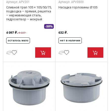
Артикул:
APV201
Артикул:
APV0800
Сливной трап 105 × 105/50/75,
Насадка горловины Ø105
подводка – прямая, решетка
– нержавеющая сталь,
гидрозатвор – мокрый
-50%
₽.
₽.
4 097
632
8 227
осталось мало
нет в наличии