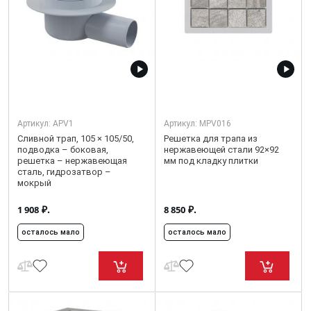
Артикул:
APV1
Артикул:
MPV016
Сливной трап, 105 × 105/50,
Решетка для трапа из
подводка – боковая,
нержавеющей стали 92×92
решетка – нержавеющая
мм под кладку плитки
сталь, гидрозатвор –
мокрый
₽.
₽.
1 908
8 850
осталось мало
осталось мало