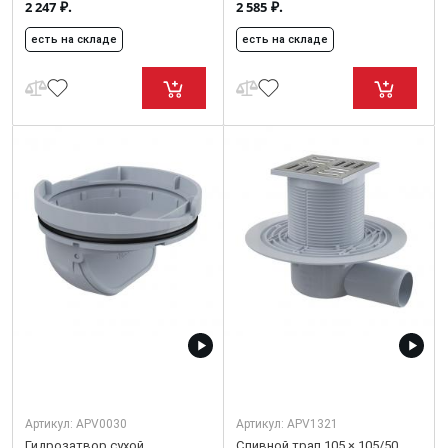
₽.
₽.
2 247
2 585
есть на складе
есть на складе
Артикул:
APV0030
Артикул:
APV1321
Гидрозатвор сухой
Сливной трап 105 × 105/50,