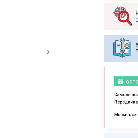
С
ост
Самовывоз
Передача в
Москва, ск