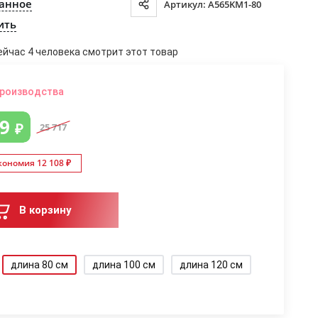
ранное
Артикул: A565KM1-80
ить
ейчас 4 человека смотрит этот товар
производства
09
₽
25 717
кономия 12 108 ₽
В корзину
длина 80 см
длина 100 см
длина 120 см