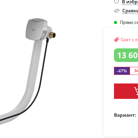
В изб
Сравн
Прямо с
Снят с 
13 6
-47%
Э
Вариант: