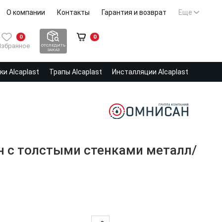
О компании
Контакты
Гарантия и возврат
Еще
0
0
Избранное
ОТСЛЕДИТЬ
ЗАКАЗ
и Alcaplast
Трапы Alcaplast
Инсталляции Alcaplast
нн с толстыми стенками металл/