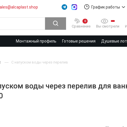
ales@alcaplast.shop
График работы
0
Вы смотрели
Сравнение
Монтажный профиль
Готовые решения
Душевые лотк
t
C напуском воды через перелив
апуском воды через перелив для ва
0