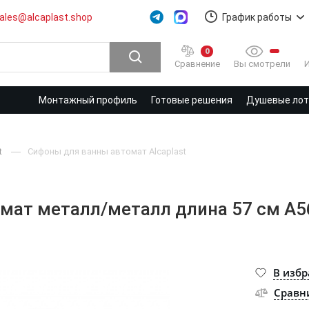
ales@alcaplast.shop
График работы
0
Вы смотрели
Сравнение
Монтажный профиль
Готовые решения
Душевые лотк
t
Сифоны для ванны автомат Alcaplast
омат металл/металл длина 57 см A5
В изб
Сравн