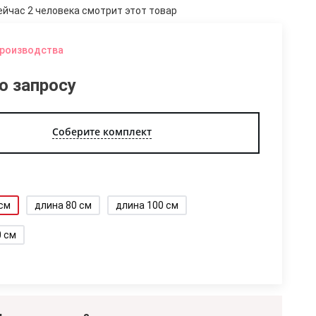
ейчас 2 человека смотрит этот товар
производства
о запросу
Соберите комплект
 см
длина 80 см
длина 100 см
0 см