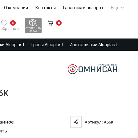
О компании
Контакты
Гарантия и возврат
Еще
0
0
Избранное
ОТСЛЕДИТЬ
ЗАКАЗ
и Alcaplast
Трапы Alcaplast
Инсталляции Alcaplast
6K
ранное
Артикул: A56K
ить