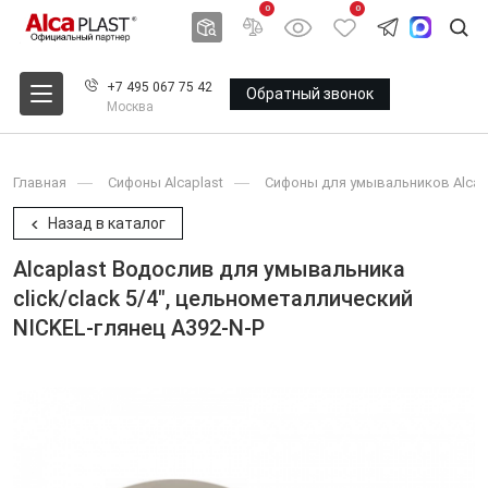
0
0
+7 495 067 75 42
Обратный звонок
Москва
Главная
Сифоны Alcaplast
Сифоны для умывальников Alcap
Назад в каталог
Alcaplast Водослив для умывальника
click/clack 5/4", цельнометаллический
NICKEL-глянец A392-N-P