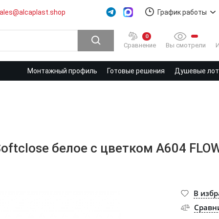
ales@alcaplast.shop
График работы
0
Вы смотрели
Сравнение
Монтажный профиль
Готовые решения
Душевые лотк
Softclose белое с цветком A604 FLO
В изб
Сравн