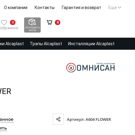
О компании
Контакты
Гарантия и возврат
Еще
0
0
Избранное
ОТСЛЕДИТЬ
ЗАКАЗ
и Alcaplast
Трапы Alcaplast
Инсталляции Alcaplast
WER
ранное
Артикул: A604 FLOWER
ить