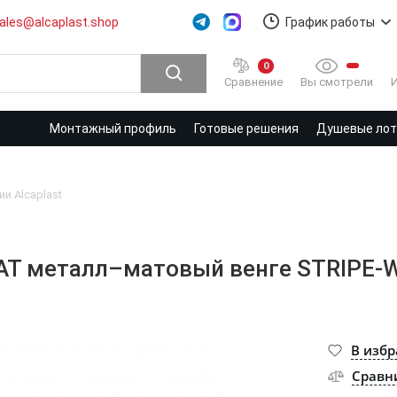
ales@alcaplast.shop
График работы
0
Вы смотрели
Сравнение
Монтажный профиль
Готовые решения
Душевые лотк
и Alcaplast
FLAT металл–матовый венге STRIPE
В изб
Сравн