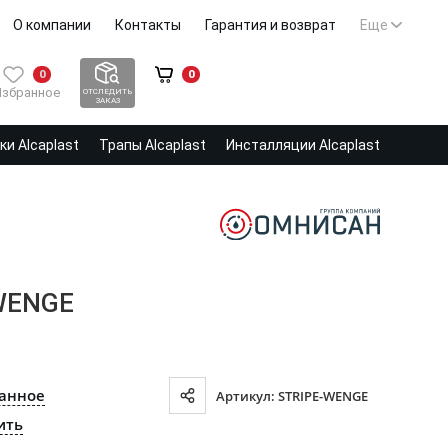
О компании
Контакты
Гарантия и возврат
Еще
0
0
Избранное
ОТСЛЕДИТЬ
ЗАКАЗ
и Alcaplast
Трапы Alcaplast
Инсталляции Alcaplast
-WENGE
ранное
Артикул: STRIPE-WENGE
ить