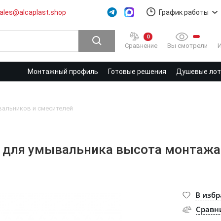
ales@alcaplast.shop
График работы
0
Вы смотрели
Сравнение
Монтажный профиль
Готовые решения
Душевые лотк
вальников и смесителей
а для умывальника высота монтажа
В изб
Сравн