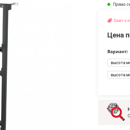
Прямо с
Снят с 
Цена п
Вариант:
высота м
высота м
С