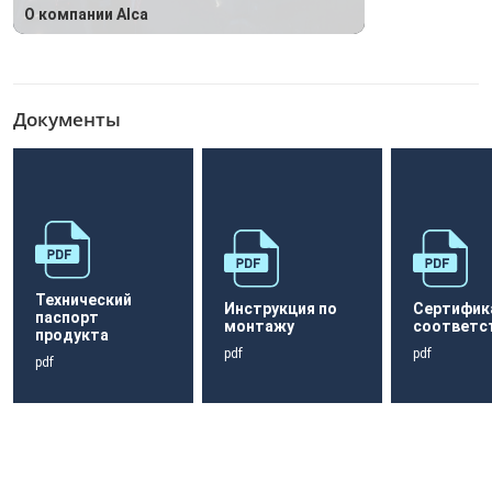
О компании Alca
Документы
Технический
Инструкция по
Сертифик
паспорт
монтажу
соответс
продукта
pdf
pdf
pdf