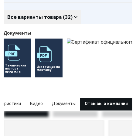
Все варианты товара (32)
Документы
Технический 
Инструкция по 
паспорт 
монтажу
продукта
теристики
Видео
Документы
Отзывы о компании