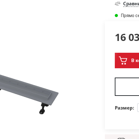
Сравн
Прямо с
16 0
В к
Размер: