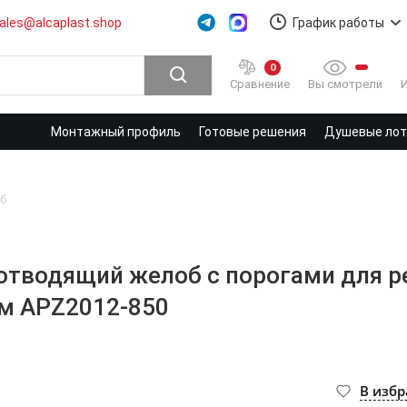
ales@alcaplast.shop
График работы
0
Вы смотрели
Сравнение
Монтажный профиль
Готовые решения
Душевые лотк
б
оотводящий желоб с порогами для 
мм APZ2012-850
В изб