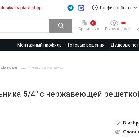
ales@alcaplast.shop
График работы
0
Вы смотрели
Сравнение
Монтажный профиль
Готовые решения
Душевые лотк
Alcaplast
Cливные решетки
ьника 5/4" с нержавеющей peшeтко
В изб
Сравн