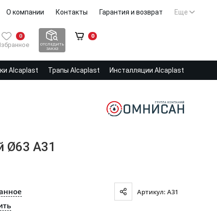
О компании
Контакты
Гарантия и возврат
Еще
0
0
Избранное
ОТСЛЕДИТЬ
ЗАКАЗ
и Alcaplast
Трапы Alcaplast
Инсталляции Alcaplast
й Ø63 A31
ранное
Артикул: A31
ить