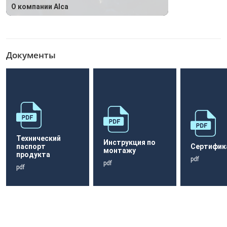
О компании Alca
Документы
Технический
Инструкция по
паспорт
Сертифик
монтажу
продукта
pdf
pdf
pdf