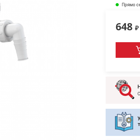
Прямо с
648
₽
С