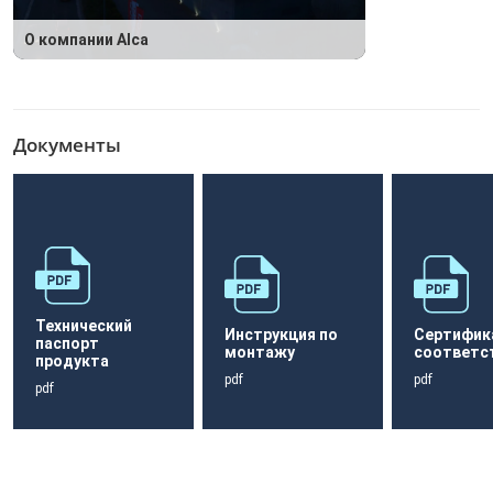
О компании Alca
Документы
Технический
Инструкция по
Сертифик
паспорт
монтажу
соответс
продукта
pdf
pdf
pdf