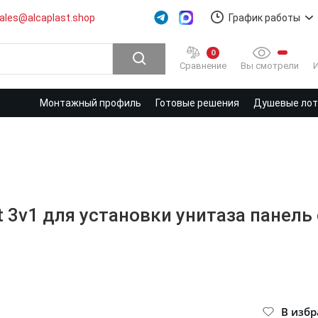
ales@alcaplast.shop
График работы
0
Вы смотрели
Сравнение
Монтажный профиль
Готовые решения
Душевые лотк
et 3v1 для установки унитаза пане
В изб