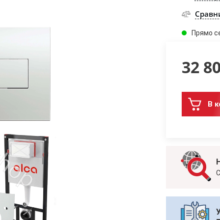
Сравн
Прямо с
32 8
В к
С