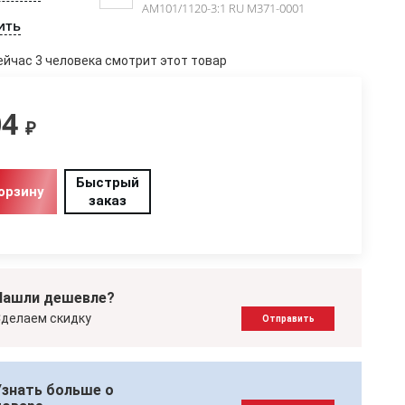
AM101/1120-3:1 RU M371-0001
ить
ейчас 3 человека смотрит этот товар
04
₽
Быстрый
орзину
заказ
Нашли дешевле?
делаем скидку
Отправить
Узнать больше о