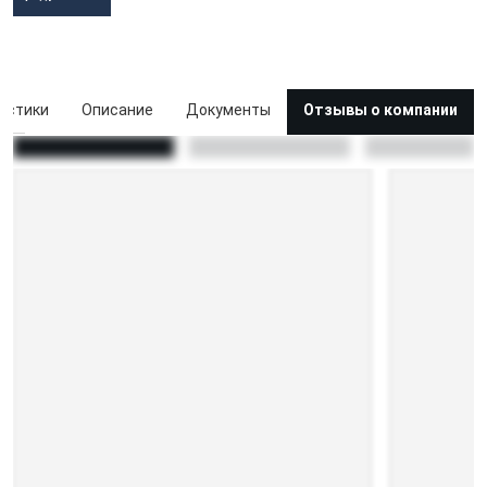
истики
Описание
Документы
Отзывы о компании