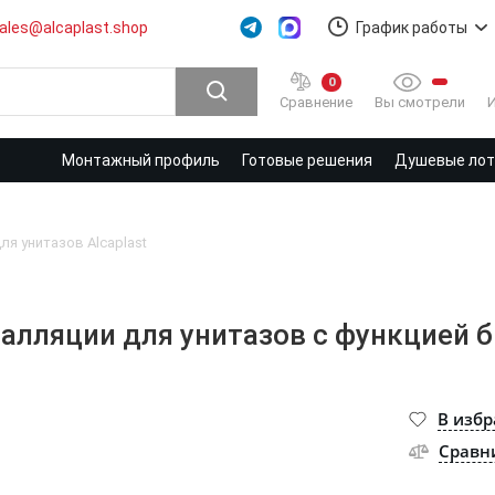
ales@alcaplast.shop
График работы
0
Вы смотрели
Сравнение
Монтажный профиль
Готовые решения
Душевые лотк
ля унитазов Alcaplast
талляции для унитазов с функцией 
В изб
Сравн