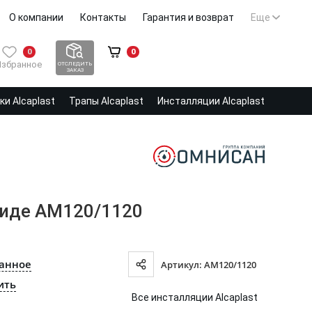
О компании
Контакты
Гарантия и возврат
Еще
0
0
Избранное
ОТСЛЕДИТЬ
ЗАКАЗ
и Alcaplast
Трапы Alcaplast
Инсталляции Alcaplast
биде AM120/1120
ранное
Артикул: AM120/1120
ить
Все инсталляции Alcaplast