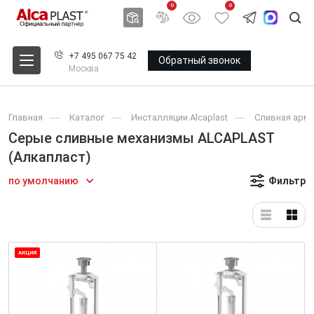
0
0
+7 495 067 75 42
Обратный звонок
Москва
Главная
Каталог
Инсталляции Alcaplast
Сливная арма
Серые сливные механизмы ALCAPLAST
(Алкапласт)
по умолчанию
Фильтр
АКЦИЯ