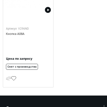
Артикул:
V296ND
Кнопка А08А
Цена по запросу
Снят с производства