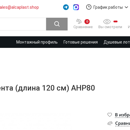
ales@alcaplast.shop
График работы
0
Вы смотрели
Сравнение
Монтажный профиль
Готовые решения
Душевые лотк
ента (длина 120 cм) AHP80
В изб
Сравн