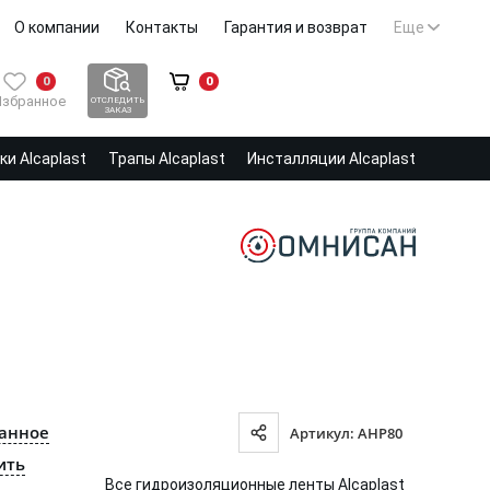
О компании
Контакты
Гарантия и возврат
Еще
0
0
Избранное
ОТСЛЕДИТЬ
ЗАКАЗ
и Alcaplast
Трапы Alcaplast
Инсталляции Alcaplast
ранное
Артикул: AHP80
ить
Все гидроизоляционные ленты Alcaplast