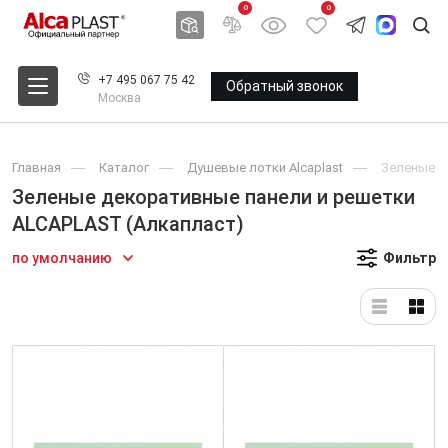
0
0
+7 495 067 75 42
Обратный звонок
Москва
Главная
Каталог
Душевые лотки Alcaplast
Зеленые д
Зеленые декоративные панели и решетки
ALCAPLAST (Алкапласт)
по умолчанию
Фильтр